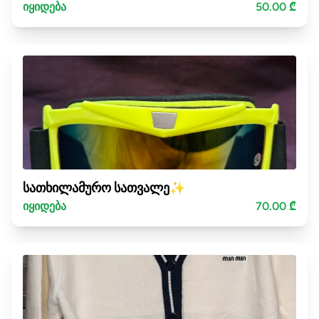
იყიდება
50.00 ₾
სათხილამურო სათვალე✨
იყიდება
70.00 ₾