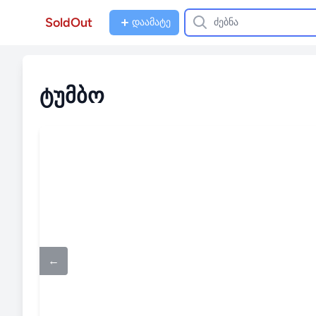
SoldOut
დაამატე
ტუმბო
←